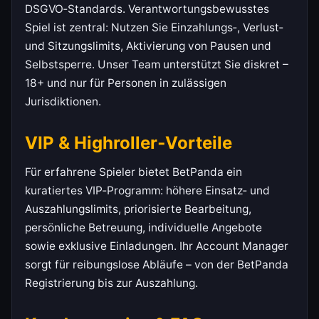
DSGVO‑Standards. Verantwortungsbewusstes
Spiel ist zentral: Nutzen Sie Einzahlungs‑, Verlust‑
und Sitzungslimits, Aktivierung von Pausen und
Selbstsperre. Unser Team unterstützt Sie diskret –
18+ und nur für Personen in zulässigen
Jurisdiktionen.
VIP & Highroller‑Vorteile
Für erfahrene Spieler bietet BetPanda ein
kuratiertes VIP‑Programm: höhere Einsatz‑ und
Auszahlungslimits, priorisierte Bearbeitung,
persönliche Betreuung, individuelle Angebote
sowie exklusive Einladungen. Ihr Account Manager
sorgt für reibungslose Abläufe – von der BetPanda
Registrierung bis zur Auszahlung.