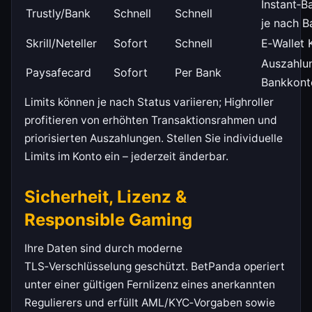
Instant‑B
Trustly/Bank
Schnell
Schnell
je nach B
Skrill/Neteller
Sofort
Schnell
E‑Wallet 
Auszahlu
Paysafecard
Sofort
Per Bank
Bankkont
Limits können je nach Status variieren; Highroller
profitieren von erhöhten Transaktionsrahmen und
priorisierten Auszahlungen. Stellen Sie individuelle
Limits im Konto ein – jederzeit änderbar.
Sicherheit, Lizenz &
Responsible Gaming
Ihre Daten sind durch moderne
TLS‑Verschlüsselung geschützt. BetPanda operiert
unter einer gültigen Fernlizenz eines anerkannten
Regulierers und erfüllt AML/KYC‑Vorgaben sowie