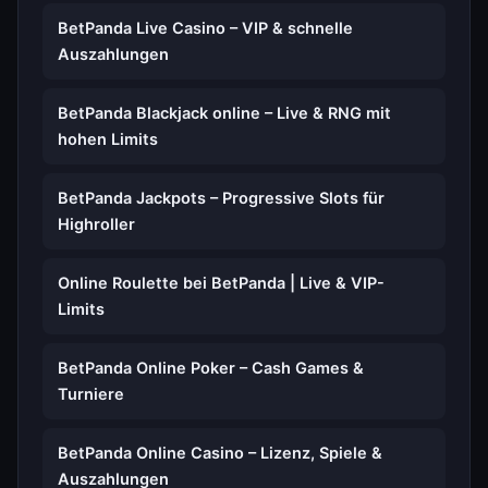
BetPanda Live Casino – VIP & schnelle
Auszahlungen
BetPanda Blackjack online – Live & RNG mit
hohen Limits
BetPanda Jackpots – Progressive Slots für
Highroller
Online Roulette bei BetPanda | Live & VIP-
Limits
BetPanda Online Poker – Cash Games &
Turniere
BetPanda Online Casino – Lizenz, Spiele &
Auszahlungen