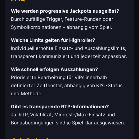
Wie werden progressive Jackpots ausgelöst?
Durch zufällige Trigger, Feature-Runden oder
Symbolkombinationen – abhängig vom Spiel.
Welche Limits gelten für Highroller?
Individuell erhöhte Einsatz- und Auszahlungslimits,
transparent kommuniziert und jederzeit anpassbar.
Wie schnell erfolgen Auszahlungen?
Priorisierte Bearbeitung für VIPs innerhalb
definierter Zeitfenster, abhängig von KYC-Status
und Methode.
Gibt es transparente RTP-Informationen?
Ja. RTP, Volatilität, Mindest-/Max-Einsatz und
Bonusbedingungen sind je Spiel klar ausgewiesen.