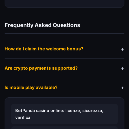
Frequently Asked Questions
How do I claim the welcome bonus?
Register an account and follow the bonus activation
Are crypto payments supported?
instructions inside your profile.
Most platforms support Bitcoin, Ethereum and other
Is mobile play available?
popular cryptocurrencies.
The platform is fully optimized for smartphones and
tablets.
BetPanda casino online: licenze, sicurezza,
verifica