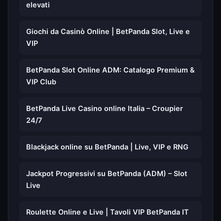
elevati
Giochi da Casinò Online | BetPanda Slot, Live e
VIP
BetPanda Slot Online ADM: Catalogo Premium &
VIP Club
BetPanda Live Casino online Italia – Croupier
24/7
Blackjack online su BetPanda | Live, VIP e RNG
Jackpot Progressivi su BetPanda (ADM) – Slot
Live
Roulette Online e Live | Tavoli VIP BetPanda IT