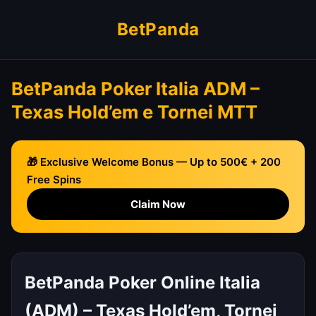
BetPanda
BetPanda Poker Italia ADM –
Texas Hold’em e Tornei MTT
🎁 Exclusive Welcome Bonus — Up to 500€ + 200
Free Spins
Claim Now
BetPanda Poker Online Italia
(ADM) – Texas Hold’em, Tornei