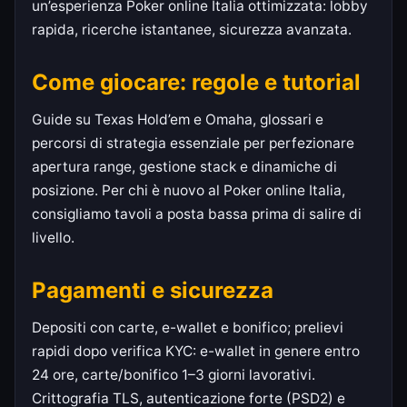
un’esperienza Poker online Italia ottimizzata: lobby
rapida, ricerche istantanee, sicurezza avanzata.
Come giocare: regole e tutorial
Guide su Texas Hold’em e Omaha, glossari e
percorsi di strategia essenziale per perfezionare
apertura range, gestione stack e dinamiche di
posizione. Per chi è nuovo al Poker online Italia,
consigliamo tavoli a posta bassa prima di salire di
livello.
Pagamenti e sicurezza
Depositi con carte, e-wallet e bonifico; prelievi
rapidi dopo verifica KYC: e-wallet in genere entro
24 ore, carte/bonifico 1–3 giorni lavorativi.
Crittografia TLS, autenticazione forte (PSD2) e