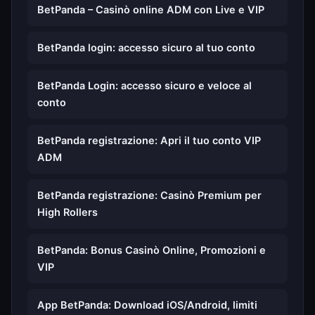
BetPanda – Casinò online ADM con Live e VIP
BetPanda login: accesso sicuro al tuo conto
BetPanda Login: accesso sicuro e veloce al
conto
BetPanda registrazione: Apri il tuo conto VIP
ADM
BetPanda registrazione: Casinò Premium per
High Rollers
BetPanda: Bonus Casinò Online, Promozioni e
VIP
App BetPanda: Download iOS/Android, limiti