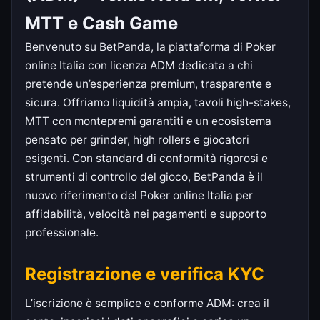
MTT e Cash Game
Benvenuto su BetPanda, la piattaforma di Poker
online Italia con licenza ADM dedicata a chi
pretende un’esperienza premium, trasparente e
sicura. Offriamo liquidità ampia, tavoli high-stakes,
MTT con montepremi garantiti e un ecosistema
pensato per grinder, high rollers e giocatori
esigenti. Con standard di conformità rigorosi e
strumenti di controllo del gioco, BetPanda è il
nuovo riferimento del Poker online Italia per
affidabilità, velocità nei pagamenti e supporto
professionale.
Registrazione e verifica KYC
L’iscrizione è semplice e conforme ADM: crea il